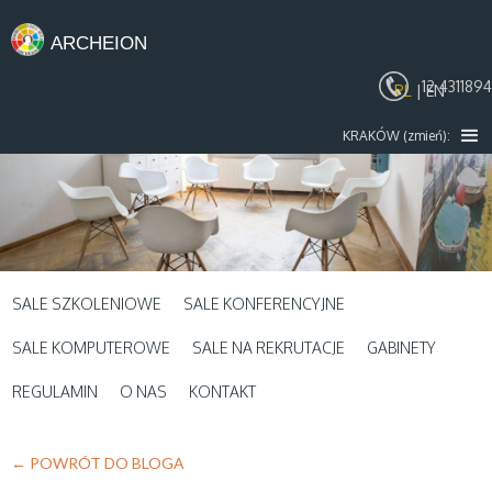
ARCHEION
12 4311894
PL
|
EN
KRAKÓW (zmień):
SALE SZKOLENIOWE
SALE KONFERENCYJNE
SALE KOMPUTEROWE
SALE NA REKRUTACJE
GABINETY
REGULAMIN
O NAS
KONTAKT
← POWRÓT DO BLOGA