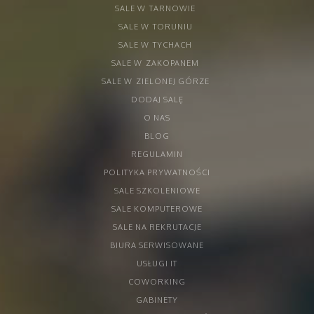
SALE W
TARNOWIE
SALE W
TORUNIU
SALE W
TYCHACH
SALE W
ZAKOPANEM
SALE W
ZIELONEJ GÓRZE
DODAJ SALĘ
O NAS
BLOG
REGULAMIN
POLITYKA PRYWATNOŚCI
SALE SZKOLENIOWE
SALE KOMPUTEROWE
SALE NA REKRUTACJE
BIURA SERWISOWANE
USŁUGI IT
COWORKING
GABINETY