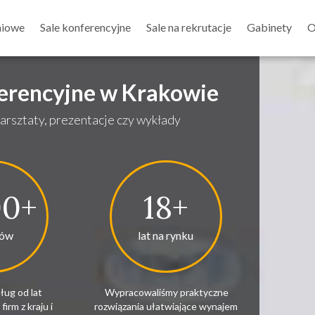
niowe
Sale konferencyjne
Sale na rekrutacje
Gabinety
O
ferencyjne w Krakowie
arsztaty, prezentacje czy wykłady
00+
18+
tów
lat na rynku
ług od lat
Wypracowaliśmy praktyczne
firm z kraju i
rozwiązania ułatwiające wynajem