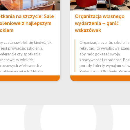
tkania na szczycie: Sale
Organizacja własnego
oleniowe z najlepszym
wydarzenia – garść
okiem
wskazówek
y zastanawiałeś się kiedyś, jak
Organizacja eventu, szkolenia
 jest prowadzić szkolenia,
rekrutacji to wyjątkowa szans
onferencje czy spotkania
aby móc pokazać swoją
znesowe, w wielkich,
kreatywność i zaradność. Poz
uksusowych wieżowcach z
porady i oferty wynajmu sal 
idokiem na miasto? Może
Bydgoszczy, Olsztynie, Poznan
rzysz o takiej sali, ale martwisz
innych miastach!
ę, że budżet by tego nie zniósł?