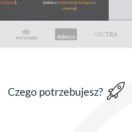
si klienci
).
(zobacz
rezerwacja wstępna i
pewna
)
Czego potrzebujesz?