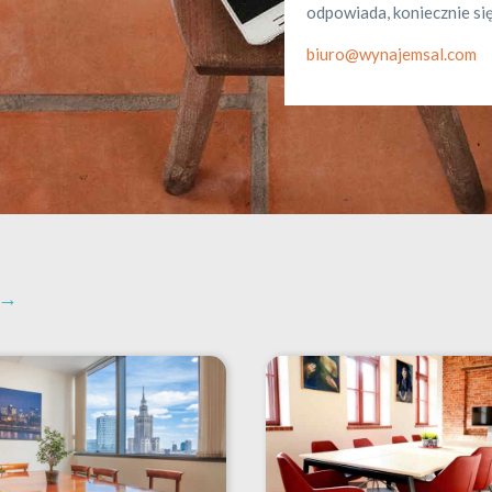
odpowiada, koniecznie się
biuro@wynajemsal.com
 →