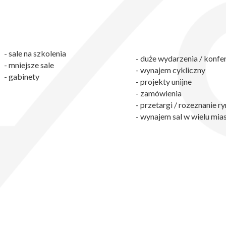
- sale na szkolenia
- duże wydarzenia / konfe
- mniejsze sale
- wynajem cykliczny
- gabinety
- projekty unijne
- zamówienia
- przetargi / rozeznanie r
- wynajem sal w wielu mia