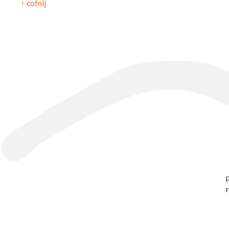
↑ cofnij