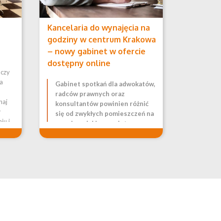
Kancelaria do wynajęcia na
godziny w centrum Krakowa
– nowy gabinet w ofercie
dostępny online
 czy
a
Gabinet spotkań dla adwokatów,
radców prawnych oraz
naj
konsultantów powinien różnić
w
się od zwykłych pomieszczeń na
iu i
wynajem. Jakie są zalety
wynajmu zewnętrznej
kancelarii?