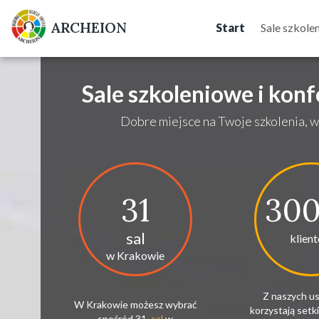
ARCHEION
Start
Sale szkole
Sale szkoleniowe i kon
Dobre miejsce na Twoje szkolenia, w
31
30
sal
klien
w Krakowie
Z naszych us
W Krakowie możesz wybrać
korzystają setki 
spośród 31
sal
w