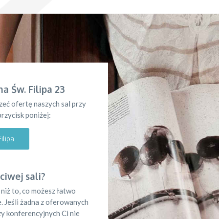
a Św. Filipa 23
rzeć ofertę naszych sal przy
 przycisk poniżej:
ilipa
ciwej sali?
 niż to, co możesz łatwo
e. Jeśli żadna z oferowanych
zy konferencyjnych Ci nie