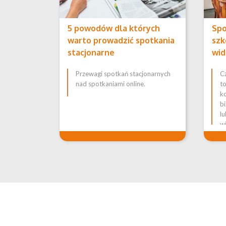
5 powodów dla których
Spo
warto prowadzić spotkania
szk
stacjonarne
wid
Przewagi spotkań stacjonarnych
Cz
nad spotkaniami online.
to
k
bi
l
w
ma
si