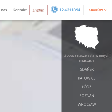
 nas
Kontakt
12 4311894
English
KRAKÓW
Zobacz nasze sale w innych
miastach:
GDAŃSK
KATOWICE
ŁÓDŹ
POZNAŃ
WROCŁAW