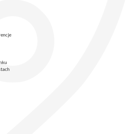
rencje
ynku
stach