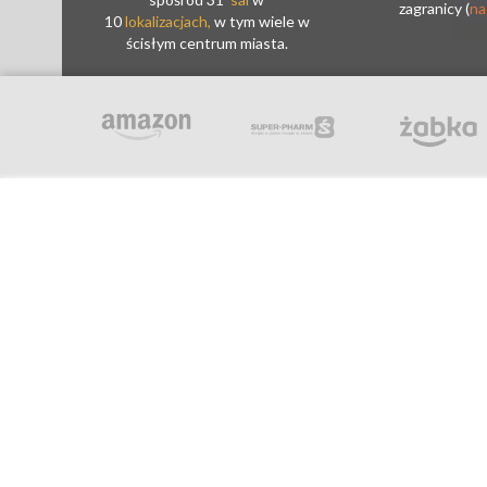
zagranicy (
na
10
lokalizacjach,
w tym wiele w
ścisłym centrum miasta.