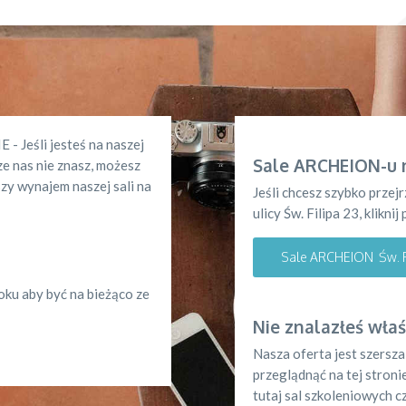
 Jeśli jesteś na naszej
Sale ARCHEION-u n
ze nas nie znasz, możesz
zy wynajem naszej sali na
Jeśli chcesz szybko przej
ulicy Św. Filipa 23, kliknij
Sale ARCHEION Św. F
ku aby być na bieżąco ze
Nie znalazłeś właś
Nasza oferta jest szersza
przeglądnąć na tej stroni
tutaj sal szkoleniowych c